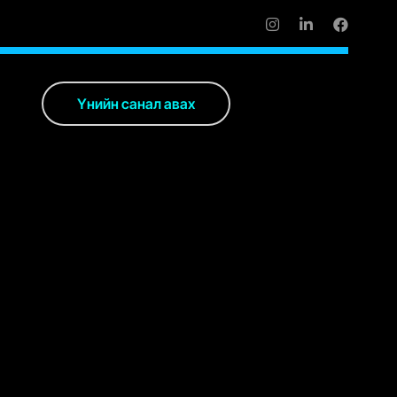
Ү
н
и
й
н
с
а
н
а
л
а
в
а
х