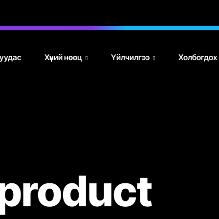
 хуудас
Хүний нөөц
Үйлчилгээ
Холбогдох
product