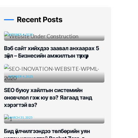
Recent Posts
OCTOBER 4, 2025
Вэб сайт хийхдээ заавал анхаарах 5
зүйл – Бизнесийн амжилтын түлхүүр
OCTOBER 4, 2025
SEO буюу хайлтын системийн
оновчлол гэж юу вэ? Яагаад танд
хэрэгтэй вэ?
MARCH 31, 2025
Бид үйлчилгээндээ төлбөрийн уян